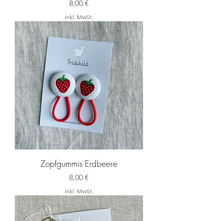
Preis
8,00 €
inkl. MwSt.
Zopfgummis Erdbeere
Preis
8,00 €
inkl. MwSt.