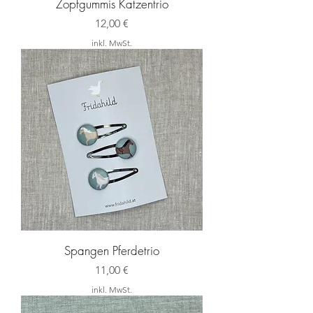
Zopfgummis Katzentrio
Preis
12,00 €
inkl. MwSt.
Spangen Pferdetrio
Preis
11,00 €
inkl. MwSt.