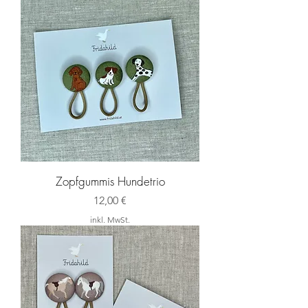
Zopfgummis Hundetrio
Preis
12,00 €
inkl. MwSt.