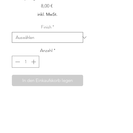
Preis
8,00 €
inkl. MwSt.
Finish
*
Anzahl
*
In den Einkaufskorb legen
Die Haarspangen von Fridahild
werden mit viel Sorgfalt und dem
Wunsch etwas wirklich Besonderes
anbieten zu können, in Wien
handgefertigt. Ausgewählte Liberty
London Stoffe, wie auch