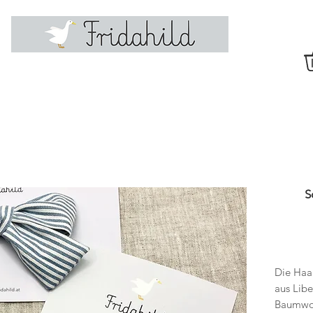
S
Die Haar
aus Libe
Baumwol