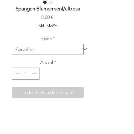
Spangen Blumen senf/altrosa
Preis
8,00 €
inkl. MwSt.
Finish
*
Anzahl
*
In den Einkaufskorb legen
Die Haarspangen von Fridahild
werden mit viel Sorgfalt und dem
Wunsch etwas wirklich Besonderes
anbieten zu können, in Wien