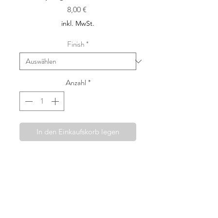
Preis
8,00 €
inkl. MwSt.
Finish
*
Anzahl
*
In den Einkaufskorb legen
Die Haarspangen von Fridahild
werden mit viel Sorgfalt und dem
Wunsch etwas wirklich Besonderes
anbieten zu können, in Wien
handgefertigt. Ausgewählte Liberty
London Stoffe, wie auch