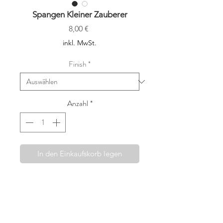
Spangen Kleiner Zauberer
Preis
8,00 €
inkl. MwSt.
Finish
*
Anzahl
*
In den Einkaufskorb legen
Die Haarspangen von Fridahild
werden mit viel Sorgfalt und dem
Wunsch etwas wirklich Besonderes
anbieten zu können, in Wien