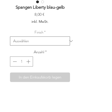
Spangen Liberty blau-gelb
Preis
8,00 €
inkl. MwSt.
Finish
*
Anzahl
*
In den Einkaufskorb legen
Die Haarspangen von Fridahild
werden mit viel Sorgfalt und dem
Wunsch etwas wirklich Besonderes
anbieten zu können, in Wien