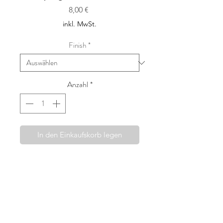
Preis
8,00 €
inkl. MwSt.
Finish
*
Anzahl
*
In den Einkaufskorb legen
Die Haarspangen von Fridahild
werden mit viel Sorgfalt und dem
Wunsch etwas wirklich Besonderes
anbieten zu können, in Wien
handgefertigt. Ausgewählte Liberty
London Stoffe, wie auch