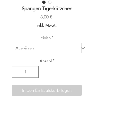
Spangen Tigerkätzchen
Preis
8,00 €
inkl. MwSt.
Finish
*
Anzahl
*
In den Einkaufskorb legen
Die Haarspangen von Fridahild
werden mit viel Sorgfalt und dem
Wunsch etwas wirklich Besonderes
anbieten zu können, in Wien