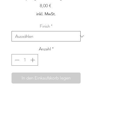
Preis
8,00 €
inkl. MwSt.
Finish
*
Anzahl
*
In den Einkaufskorb legen
Die Haarspangen von Fridahild
werden mit viel Sorgfalt und dem
Wunsch etwas wirklich Besonderes
anbieten zu können, in Wien
handgefertigt. Ausgewählte Liberty
London Stoffe, wie auch