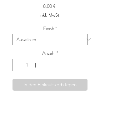
Preis
8,00 €
inkl. MwSt.
Finish
*
Anzahl
*
In den Einkaufskorb legen
Die Haarspangen von Fridahild
werden mit viel Sorgfalt und dem
Wunsch etwas wirklich Besonderes
anbieten zu können, in Wien
handgefertigt. Ausgewählte Liberty
London Stoffe, wie auch